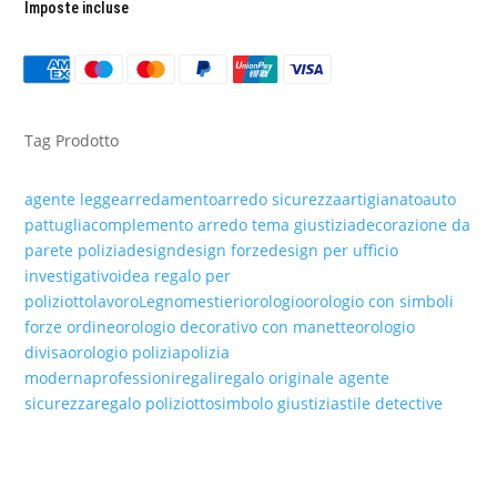
Imposte incluse
IN
LEGNO
QUANTITÀ
Tag Prodotto
agente legge
arredamento
arredo sicurezza
artigianato
auto
pattuglia
complemento arredo tema giustizia
decorazione da
parete polizia
design
design forze
design per ufficio
investigativo
idea regalo per
poliziotto
lavoro
Legno
mestieri
orologio
orologio con simboli
forze ordine
orologio decorativo con manette
orologio
divisa
orologio polizia
polizia
moderna
professioni
regali
regalo originale agente
sicurezza
regalo poliziotto
simbolo giustizia
stile detective