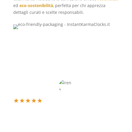
ed
eco-sostenibilità
, perfetta per chi apprezza
dettagli curati e scelte responsabili.
★
★
★
★
★
Un’esperienza d’acquisto fantastica! Il mio orologio
è arrivato perfetto, esattamente come l'avevo
immaginato. La qualità è eccellente e il servizio