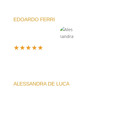
è silenziosa e l'idea di poter personalizzare il design
è fantastica!
EDOARDO FERRI
★
★
★
★
★
Design unico e silenzioso, perfetto per il mio
soggiorno. La qualità artigianale si nota subito, e la
spedizione è stata veloce. Consiglio vivamente!
ALESSANDRA DE LUCA