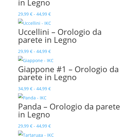
in Legno
da
29,99 €
Fascia
29,99
€
-
44,99
€
a
di
Uccellini – Orologio da
44,99 €
prezzo:
parete in Legno
da
29,99 €
Fascia
29,99
€
-
44,99
€
a
di
Giappone #1 – Orologio da
44,99 €
prezzo:
parete in Legno
da
29,99 €
Fascia
34,99
€
-
44,99
€
a
di
Panda – Orologio da parete
44,99 €
prezzo:
in Legno
da
34,99 €
Fascia
29,99
€
-
44,99
€
a
di