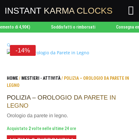

INSTANT
KARMA CLOCKS
o di 4,90€)
Soddisfatti o rimborsati
Consegna entro 2
🔍
-14%
HOME
/
MESTIERI - ATTIVITÀ
/ POLIZIA – OROLOGIO DA PARETE IN
LEGNO
POLIZIA – OROLOGIO DA PARETE IN
LEGNO
Orologio da parete in legno.
Acquistato
2
volte nelle ultime 24 ore