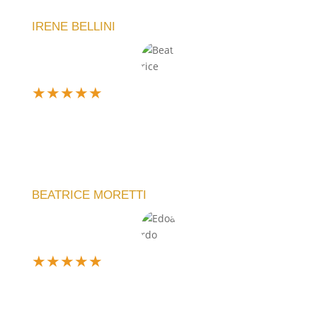
impeccabile.
IRENE BELLINI
★
★
★
★
★
Ne ho comprato uno personalizzato per un regalo e
sono rimasta entusiasta. Il team ha capito subito la
mia idea e il risultato è stato perfetto. Servizio top,
lo consiglio!
BEATRICE MORETTI
★
★
★
★
★
Sono davvero soddisfatto dell'acquisto. L'orologio
che ho scelto è elegante e funzionale. La meccanica