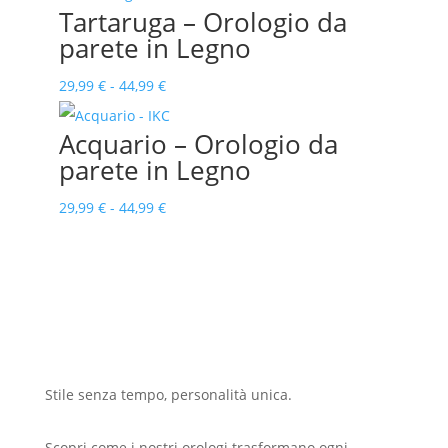
Tartaruga – Orologio da
44,99 €
prezzo:
parete in Legno
da
29,99 €
Fascia
29,99
€
-
44,99
€
a
di
Acquario – Orologio da
44,99 €
prezzo:
parete in Legno
da
29,99 €
Fascia
29,99
€
-
44,99
€
a
di
44,99 €
prezzo:
da
29,99 €
a
44,99 €
Stile senza tempo, personalità unica.
Scopri come i nostri orologi trasformano ogni