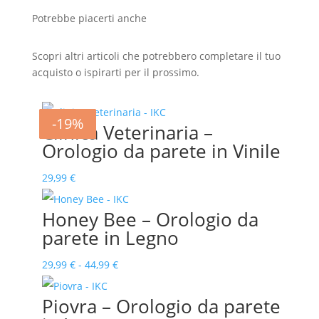
Potrebbe piacerti anche
Scopri altri articoli che potrebbero completare il tuo
acquisto o ispirarti per il prossimo.
-12%
-14%
-13%
-17%
-19%
Clinica Veterinaria –
Orologio da parete in Vinile
29,99
€
Honey Bee – Orologio da
parete in Legno
Fascia
29,99
€
-
44,99
€
di
Piovra – Orologio da parete
prezzo: