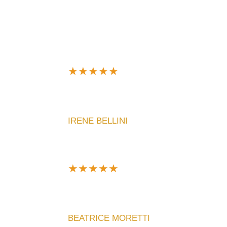
★
★
★
★
★
Un’esperienza d’acquisto fantastica! Il mio or
impeccabile.
IRENE BELLINI
★
★
★
★
★
Ne ho comprato uno personalizzato per un regal
lo consiglio!
BEATRICE MORETTI