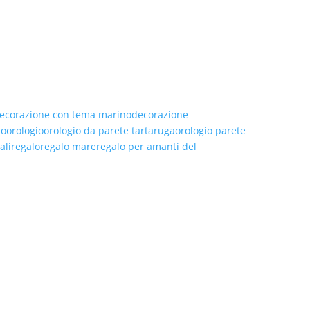
ecorazione con tema marino
decorazione
no
orologio
orologio da parete tartaruga
orologio parete
ali
regalo
regalo mare
regalo per amanti del