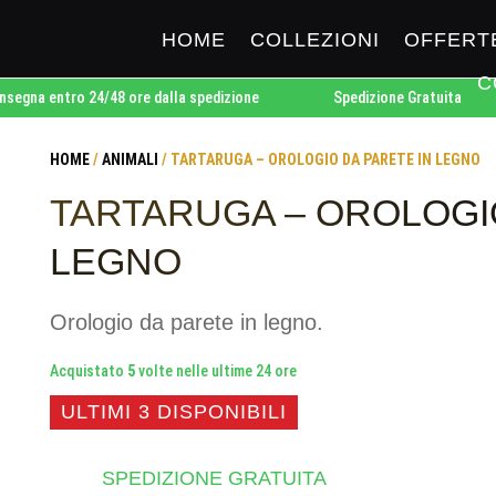
HOME
COLLEZIONI
OFFERT
C
 entro 24/48 ore dalla spedizione
Spedizione Gratuita
HOME
/
ANIMALI
/ TARTARUGA – OROLOGIO DA PARETE IN LEGNO
TARTARUGA – OROLOGIO
LEGNO
Orologio da parete in legno.
Acquistato
5
volte nelle ultime 24 ore
ULTIMI 3 DISPONIBILI
SPEDIZIONE GRATUITA