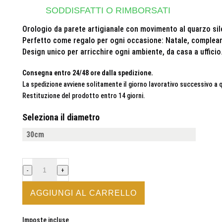
SODDISFATTI O RIMBORSATI
Orologio da parete artigianale con movimento al quarzo sil
Perfetto come regalo per ogni occasione: Natale, compleann
Design unico per arricchire ogni ambiente, da casa a ufficio
Consegna entro 24/48 ore dalla spedizione.
La spedizione avviene solitamente il giorno lavorativo successivo a
Restituzione del prodotto entro 14 giorni.
Seleziona il diametro
TARTARUGA
-
+
-
OROLOGIO
AGGIUNGI AL CARRELLO
DA
PARETE
Imposte incluse
IN