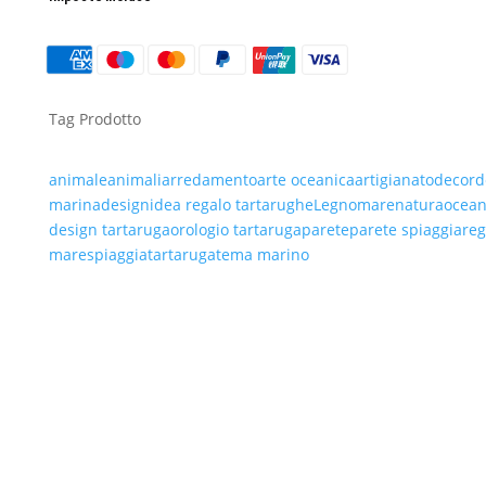
LEGNO
QUANTITÀ
Tag Prodotto
animale
animali
arredamento
arte oceanica
artigianato
decor
d
marina
design
idea regalo tartarughe
Legno
mare
natura
ocea
design tartaruga
orologio tartaruga
parete
parete spiaggia
reg
mare
spiaggia
tartaruga
tema marino