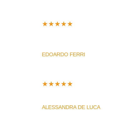
★
★
★
★
★
Sono davvero soddisfatto dell'acquisto. L'orol
fantastica!
EDOARDO FERRI
★
★
★
★
★
Design unico e silenzioso, perfetto per il mio 
ALESSANDRA DE LUCA