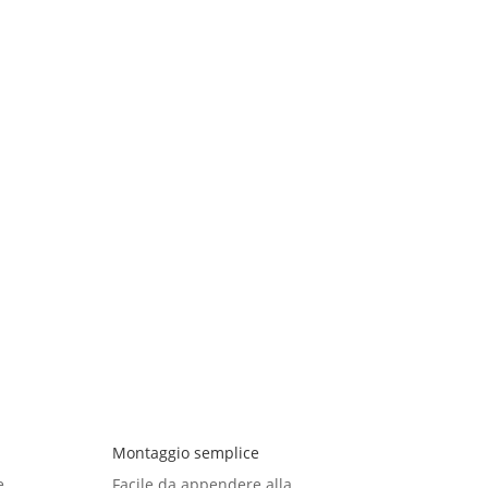
 stata veloce. Consiglio vivamente!
Montaggio semplice
e
Facile da appendere alla