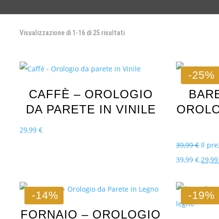
Visualizzazione di 1-16 di 25 risultati
-25%
CAFFÈ – OROLOGIO
BARB
DA PARETE IN VINILE
OROLO
29,99
€
39,99
€
Il pr
39,99 €.
29,9
-14%
-19%
FORNAIO – OROLOGIO