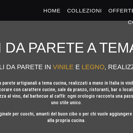
HOME
COLLEZIONI
OFFERT
C
 DA PARETE A TEM
LI DA PARETE IN
VINILE
E
LEGNO
, REALIZ
 parete artigianali a tema cucina, realizzati a mano in Italia in vini
corare con carattere cucine, sale da pranzo, ristoranti, bar o loca
zza al vino, dal barbecue al caffè: ogni orologio racconta una pas
uno stile unico.
iginale per cuochi, amanti del buon cibo o per chi vuole aggiungere
alla propria cucina.