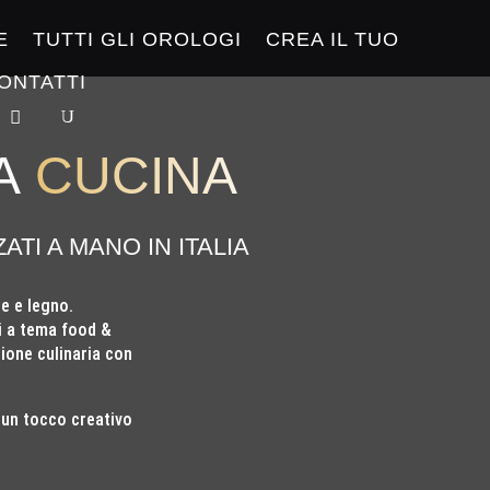
E
TUTTI GLI OROLOGI
CREA IL TUO
ONTATTI
A
CUCINA
ZATI A MANO IN ITALIA
le e legno.
li a tema food &
sione culinaria con
 un tocco creativo