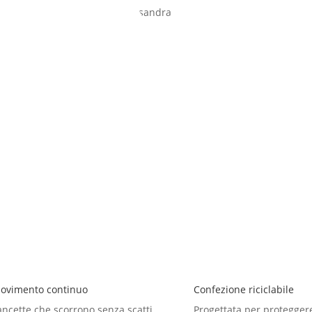
soggiorno. La qualità artigianale si nota subito, e la spedizione è
ovimento continuo
Confezione riciclabile
ancette che scorrono senza scatti
Progettata per protegger