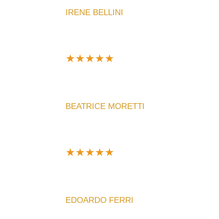
IRENE BELLINI
★
★
★
★
★
Ne ho comprato uno personalizzato per un regal
lo consiglio!
BEATRICE MORETTI
★
★
★
★
★
Sono davvero soddisfatto dell'acquisto. L'orol
fantastica!
EDOARDO FERRI