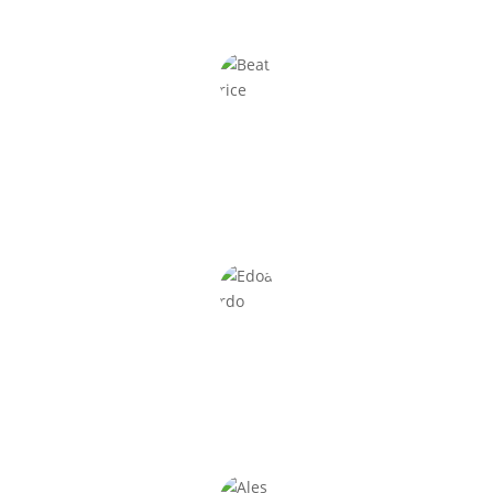
o e sono rimasta entusiasta. Il team ha capito subito la mia idea e
ogio che ho scelto è elegante e funzionale. La meccanica è silenzio