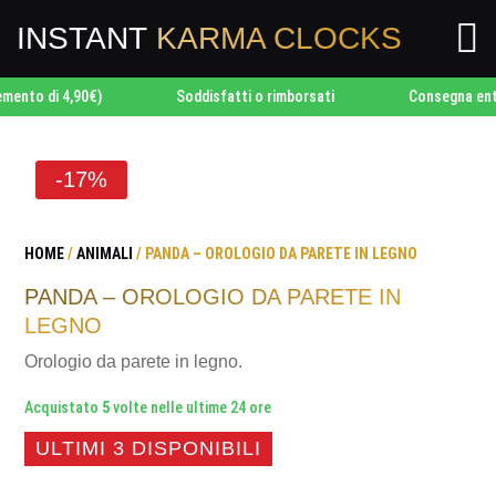

INSTANT
KARMA CLOCKS
 di 4,90€)
Soddisfatti o rimborsati
Consegna entro 24
-17%
HOME
/
ANIMALI
/ PANDA – OROLOGIO DA PARETE IN LEGNO
PANDA – OROLOGIO DA PARETE IN
LEGNO
Orologio da parete in legno.
Acquistato
5
volte nelle ultime 24 ore
ULTIMI 3 DISPONIBILI