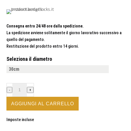
Consegna entro 24/48 ore dalla spedizione.
La spedizione avviene solitamente il giorno lavorativo successivo a
quello del pagamento.
Restituzione del prodotto entro 14 giorni.
Seleziona il diametro
PANDA
-
+
-
OROLOGIO
AGGIUNGI AL CARRELLO
DA
PARETE
Imposte incluse
IN
LEGNO