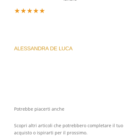
★
★
★
★
★
Design unico e silenzioso, perfetto per il mio
soggiorno. La qualità artigianale si nota subito, e la
spedizione è stata veloce. Consiglio vivamente!
ALESSANDRA DE LUCA
Potrebbe piacerti anche
Scopri altri articoli che potrebbero completare il tuo
acquisto o ispirarti per il prossimo.