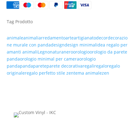
QUANTITÀ
Tag Prodotto
animale
animali
arredamento
arte
artigianato
decor
decorazio
ne murale con panda
design
design minimal
idea regalo per
amanti animali
Legno
natura
nero
orologio
orologio da parete
panda
orologio minimal per camera
orologio
panda
panda
parete
parete decorativa
regali
regalo
regalo
originale
regalo perfetto stile zen
tema animale
zen