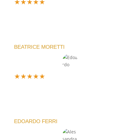
★
★
★
★
★
Ne ho comprato uno personalizzato per un regalo e
sono rimasta entusiasta. Il team ha capito subito la
mia idea e il risultato è stato perfetto. Servizio top,
lo consiglio!
BEATRICE MORETTI
★
★
★
★
★
Sono davvero soddisfatto dell'acquisto. L'orologio
che ho scelto è elegante e funzionale. La meccanica
è silenziosa e l'idea di poter personalizzare il design
è fantastica!
EDOARDO FERRI