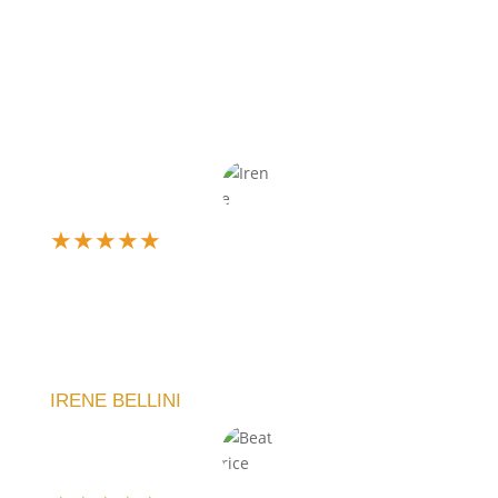
★
★
★
★
★
Un’esperienza d’acquisto fantastica! Il mio orologio
è arrivato perfetto, esattamente come l'avevo
immaginato. La qualità è eccellente e il servizio
impeccabile.
IRENE BELLINI