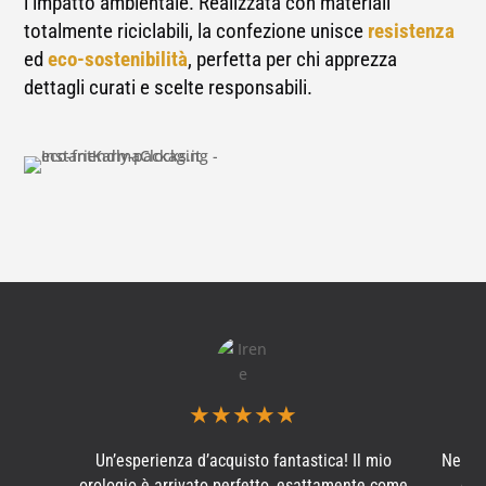
l’impatto ambientale. Realizzata con materiali
totalmente riciclabili, la confezione unisce
resistenza
ed
eco-sostenibilità
, perfetta per chi apprezza
dettagli curati e scelte responsabili.
★
★
★
★
★
Un’esperienza d’acquisto fantastica! Il mio
Ne ho
orologio è arrivato perfetto, esattamente come
e s