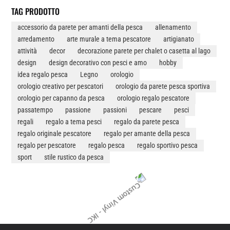
IN
TAG PRODOTTO
LEGNO
accessorio da parete per amanti della pesca
allenamento
QUANTITÀ
arredamento
arte murale a tema pescatore
artigianato
attività
decor
decorazione parete per chalet o casetta al lago
design
design decorativo con pesci e amo
hobby
idea regalo pesca
Legno
orologio
orologio creativo per pescatori
orologio da parete pesca sportiva
orologio per capanno da pesca
orologio regalo pescatore
passatempo
passione
passioni
pescare
pesci
regali
regalo a tema pesci
regalo da parete pesca
regalo originale pescatore
regalo per amante della pesca
regalo per pescatore
regalo pesca
regalo sportivo pesca
sport
stile rustico da pesca