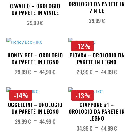
OROLOGIO DA PARETE IN
CAVALLO – OROLOGIO
VINILE
DA PARETE IN VINILE
29,99
€
29,99
€
-12%
HONEY BEE – OROLOGIO
PIOVRA – OROLOGIO DA
DA PARETE IN LEGNO
PARETE IN LEGNO
Fascia
Fas
-
-
di
di
prezzo:
pre
29,99
€
44,99
€
29,99
€
44,99
€
da
da
29,99 €
29,
a
a
44,99 €
44,
-14%
-13%
UCCELLINI – OROLOGIO
GIAPPONE #1 –
DA PARETE IN LEGNO
OROLOGIO DA PARETE IN
Fascia
-
di
LEGNO
prezzo:
29,99
€
44,99
€
Fas
-
da
di
29,99 €
pre
34,99
€
44,99
€