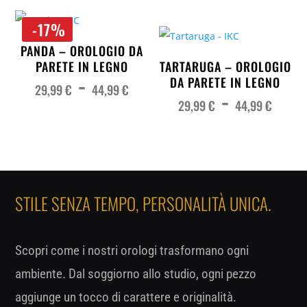
a
da
44,99 €
34,
a
44,
-17%
PANDA – OROLOGIO DA
PARETE IN LEGNO
TARTARUGA – OROLOGIO
Fascia
-
di
DA PARETE IN LEGNO
prezzo:
29,99
€
44,99
€
Fas
-
da
di
29,99 €
pre
29,99
€
44,99
€
a
da
44,99 €
29,
a
44,
STILE SENZA TEMPO, PERSONALITÀ UNICA.
Scopri come i nostri orologi trasformano ogni
ambiente. Dal soggiorno allo studio, ogni pezzo
aggiunge un tocco di carattere e originalità.