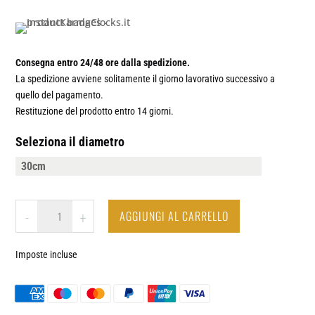
Consegna entro 24/48 ore dalla spedizione.
La spedizione avviene solitamente il giorno lavorativo successivo a
quello del pagamento.
Restituzione del prodotto entro 14 giorni.
Seleziona il diametro
PESCATORE
AGGIUNGI AL CARRELLO
-
+
/
PESCA
Imposte incluse
-
OROLOGIO
DA
PARETE