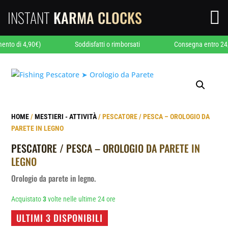
INSTANT
KARMA CLOCKS

di 4,90€)
Soddisfatti o rimborsati
Consegna entro 24/48 or
HOME
/
MESTIERI - ATTIVITÀ
/ PESCATORE / PESCA – OROLOGIO DA
PARETE IN LEGNO
PESCATORE / PESCA – OROLOGIO DA PARETE IN
LEGNO
Orologio da parete in legno.
Acquistato
3
volte nelle ultime 24 ore
ULTIMI 3 DISPONIBILI