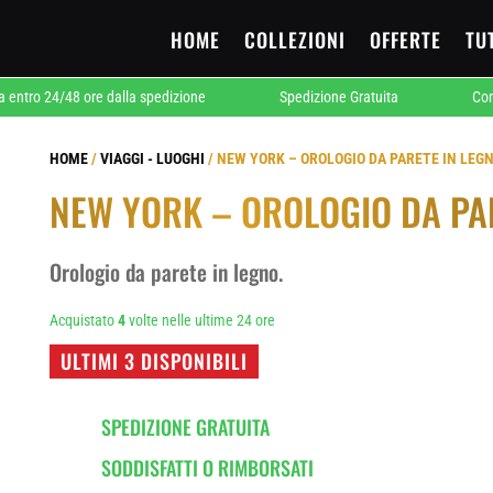
HOME
COLLEZIONI
OFFERTE
TU
 24/48 ore dalla spedizione
Spedizione Gratuita
Contrass
HOME
/
VIAGGI - LUOGHI
/ NEW YORK – OROLOGIO DA PARETE IN LEG
NEW YORK – OROLOGIO DA PA
Orologio da parete in legno.
Acquistato
4
volte nelle ultime 24 ore
ULTIMI 3 DISPONIBILI
SPEDIZIONE GRATUITA
SODDISFATTI O RIMBORSATI