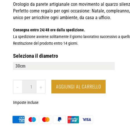
Orologio da parete artigianale con movimento al quarzo silenz
Perfetto come regalo per ogni occasione: Natale, compleanno, 
unico per arricchire ogni ambiente, da casa a ufficio.
Consegna entro 24/48 ore dalla spedizione.
La spedizione avviene solitamente il giorno lavorativo successivo a quel
Restituzione del prodotto entro 14 giorni.
Seleziona il diametro
NEW
AGGIUNGI AL CARRELLO
-
+
YORK
-
Imposte incluse
OROLOGIO
DA
PARETE
IN
LEGNO