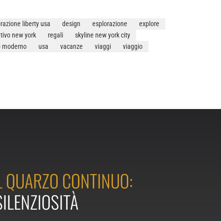
razione liberty usa
design
esplorazione
explore
tivo new york
regali
skyline new york city
o moderno
usa
vacanze
viaggi
viaggio
 QUARZO CONTINUO:
SILENZIOSITÀ