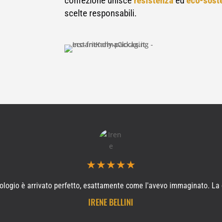
confezione unisce
resistenza
ed
eco-soste
scelte responsabili.
★
★
★
★
★
rologio è arrivato perfetto, esattamente come l'avevo immaginato. La q
IRENE BELLINI