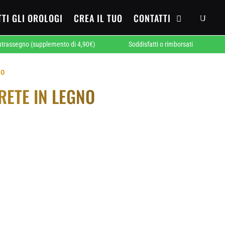
TTI GLI OROLOGI
CREA IL TUO
CONTATTI
egno (supplemento di 4,90€)
Soddisfatti o rimborsati
Conse
NO
RETE IN LEGNO