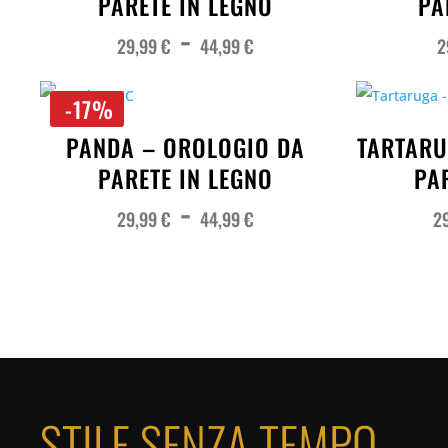
PARETE IN LEGNO
PA
Fascia
-
di
prezzo:
29,99
€
44,99
€
2
da
29,99 €
a
44,99 €
-17%
PANDA – OROLOGIO DA
TARTARU
PARETE IN LEGNO
PA
Fascia
-
di
prezzo:
29,99
€
44,99
€
2
da
29,99 €
a
44,99 €
STILE SENZA TEMPO,