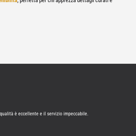
nibilità
, perfetta per chi apprezza dettagli curati e
ualità è eccellente e il servizio impeccabile.
N