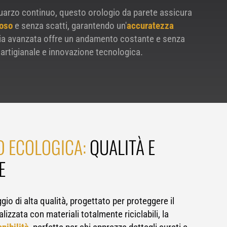
uarzo continuo, questo orologio da parete assicura
ioso
e senza scatti, garantendo un'
accuratezza
gia avanzata offre un andamento costante e senza
 artigianale e innovazione tecnologica.
D ECOLOGICA:
QUALITÀ E
E
io di alta qualità, progettato per proteggere il
lizzata con materiali totalmente riciclabili, la