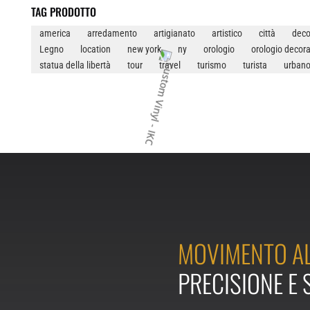
TAG PRODOTTO
QUANTITÀ
america
arredamento
artigianato
artistico
città
deco
Legno
location
new york
ny
orologio
orologio decora
statua della libertà
tour
travel
turismo
turista
urban
MOVIMENTO AL
PRECISIONE E 