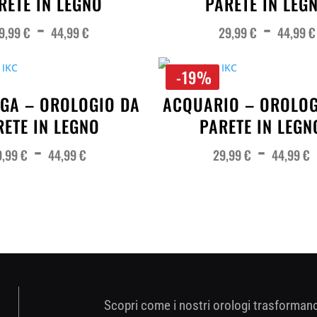
RETE IN LEGNO
PARETE IN LEG
Fascia
-
-
di
prezzo:
9,99
€
44,99
€
29,99
€
44,99
€
da
29,99 €
a
44,99 €
-19%
GA – OROLOGIO DA
ACQUARIO – OROLOG
RETE IN LEGNO
PARETE IN LEGN
Fascia
-
-
di
prezzo:
9,99
€
44,99
€
29,99
€
44,99
€
da
29,99 €
a
44,99 €
Scopri come i nostri orologi trasforman