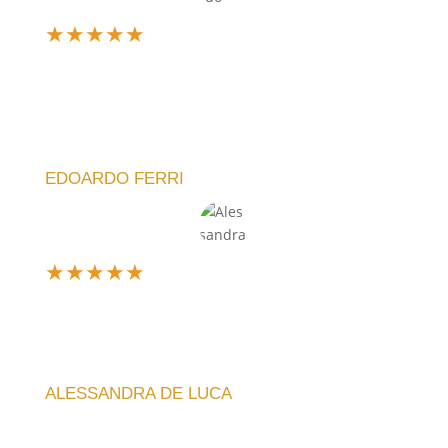
★
★
★
★
★
Sono davvero soddisfatto dell'acquisto. L'orologio
che ho scelto è elegante e funzionale. La meccanica
è silenziosa e l'idea di poter personalizzare il design
è fantastica!
EDOARDO FERRI
★
★
★
★
★
Design unico e silenzioso, perfetto per il mio
soggiorno. La qualità artigianale si nota subito, e la
spedizione è stata veloce. Consiglio vivamente!
ALESSANDRA DE LUCA