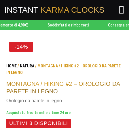

INSTANT
KARMA CLOCKS
o di 4,90€)
Soddisfatti o rimborsati
Consegna entro 2
-14%
HOME
/
NATURA
/ MONTAGNA / HIKING #2 – OROLOGIO DA PARETE
IN LEGNO
MONTAGNA / HIKING #2 – OROLOGIO DA
PARETE IN LEGNO
Orologio da parete in legno.
Acquistato
6
volte nelle ultime 24 ore
ULTIMI 3 DISPONIBILI