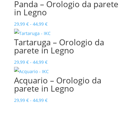
Panda – Orologio da parete
44,99 €
prezzo:
in Legno
da
34,99 €
Fascia
29,99
€
-
44,99
€
a
di
Tartaruga – Orologio da
44,99 €
prezzo:
parete in Legno
da
29,99 €
Fascia
29,99
€
-
44,99
€
a
di
Acquario – Orologio da
44,99 €
prezzo:
parete in Legno
da
29,99 €
Fascia
29,99
€
-
44,99
€
a
di
44,99 €
prezzo:
da
29,99 €