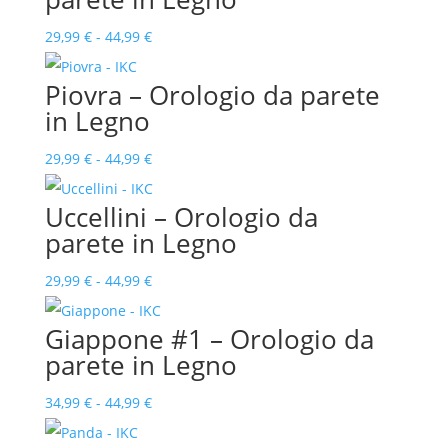
Fascia
29,99
€
-
44,99
€
di
Piovra – Orologio da parete
prezzo:
in Legno
da
29,99 €
Fascia
29,99
€
-
44,99
€
a
di
Uccellini – Orologio da
44,99 €
prezzo:
parete in Legno
da
29,99 €
Fascia
29,99
€
-
44,99
€
a
di
Giappone #1 – Orologio da
44,99 €
prezzo:
parete in Legno
da
29,99 €
Fascia
34,99
€
-
44,99
€
a
di