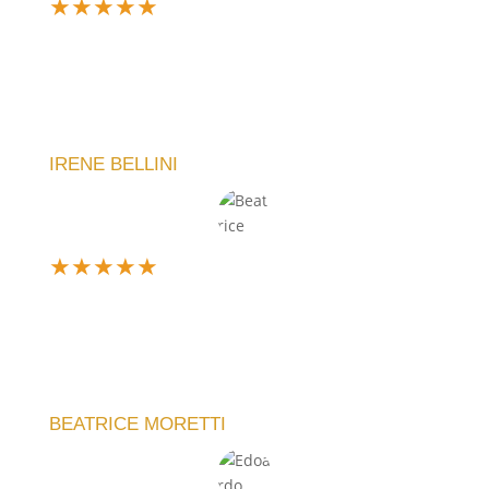
★
★
★
★
★
Un’esperienza d’acquisto fantastica! Il mio orologio
è arrivato perfetto, esattamente come l'avevo
immaginato. La qualità è eccellente e il servizio
impeccabile.
IRENE BELLINI
★
★
★
★
★
Ne ho comprato uno personalizzato per un regalo e
sono rimasta entusiasta. Il team ha capito subito la
mia idea e il risultato è stato perfetto. Servizio top,
lo consiglio!
BEATRICE MORETTI