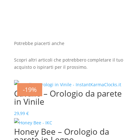
Potrebbe piacerti anche
Scopri altri articoli che potrebbero completare il tuo
acquisto o ispirarti per il prossimo.
-12%
-14%
-13%
-17%
-19%
Cavallo – Orologio da parete
in Vinile
29,99
€
Honey Bee – Orologio da
parete in Legno