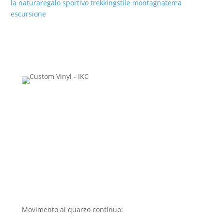
la natura
regalo sportivo trekking
stile montagna
tema
escursione
Movimento al quarzo continuo:
precisione e