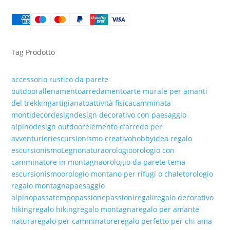
DA
PARETE
IN
LEGNO
QUANTITÀ
Tag Prodotto
accessorio rustico da parete
outdoor
allenamento
arredamento
arte murale per amanti
del trekking
artigianato
attività fisica
camminata
monti
decor
design
design decorativo con paesaggio
alpino
design outdoor
elemento d’arredo per
avventurieri
escursionismo creativo
hobby
idea regalo
escursionismo
Legno
natura
orologio
orologio con
camminatore in montagna
orologio da parete tema
escursionismo
orologio montano per rifugi o chalet
orologio
regalo montagna
paesaggio
alpino
passatempo
passione
passioni
regali
regalo decorativo
hiking
regalo hiking
regalo montagna
regalo per amante
natura
regalo per camminatore
regalo perfetto per chi ama