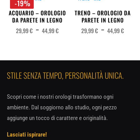
-19%
ACQUARIO – OROLOGIO
TRENO – OROLOGIO DA
DA PARETE IN LEGNO
PARETE IN LEGNO
Fascia
Fas
-
-
di
di
prezzo:
pre
29,99
€
44,99
€
29,99
€
44,99
€
da
da
29,99 €
29,
a
a
44,99 €
44,
STILE SENZA TEMPO, PERSONALITÀ UNICA.
Scopri come i nostri orologi trasformano ogni
ambiente. Dal soggiorno allo studio, ogni pezzo
aggiunge un tocco di carattere e originalità.
Lasciati ispirare!