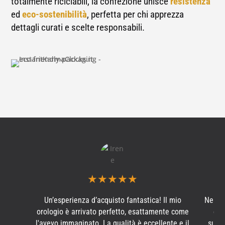
totalmente riciclabili, la confezione unisce
resistenza
ed
eco-sostenibilità
, perfetta per chi apprezza
dettagli curati e scelte responsabili.
★
★
★
★
★
Un’esperienza d’acquisto fantastica! Il mio
Ne ho
orologio è arrivato perfetto, esattamente come
e s
l'avevo immaginato. La qualità è eccellente e il
subit