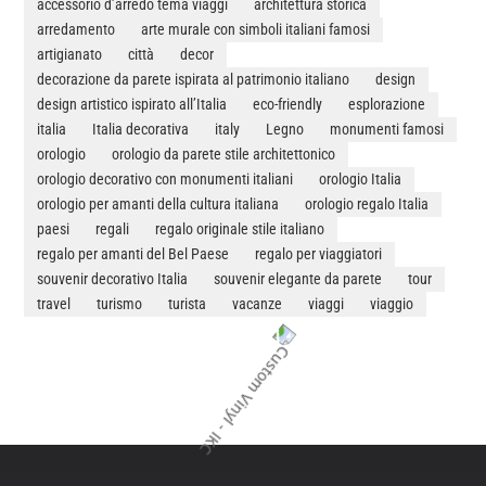
accessorio d’arredo tema viaggi
architettura storica
arredamento
arte murale con simboli italiani famosi
artigianato
città
decor
decorazione da parete ispirata al patrimonio italiano
design
design artistico ispirato all’Italia
eco-friendly
esplorazione
italia
Italia decorativa
italy
Legno
monumenti famosi
orologio
orologio da parete stile architettonico
orologio decorativo con monumenti italiani
orologio Italia
orologio per amanti della cultura italiana
orologio regalo Italia
paesi
regali
regalo originale stile italiano
regalo per amanti del Bel Paese
regalo per viaggiatori
souvenir decorativo Italia
souvenir elegante da parete
tour
travel
turismo
turista
vacanze
viaggi
viaggio