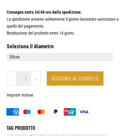
Consegna entro 24/48 ore dalla spedizione.
La spedizione avviene solitamente il giorno lavorativo successivo a
quello del pagamento.
Restituzione del prodotto entro 14 giorni.
Seleziona il diametro
ITALIA
AGGIUNGI AL CARRELLO
-
+
-
OROLOGIO
Imposte incluse
DA
PARETE
IN
LEGNO
QUANTITÀ
TAG PRODOTTO