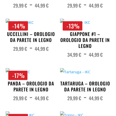
Fascia
Fas
-
-
di
di
prezzo:
pre
29,99
€
44,99
€
29,99
€
44,99
€
da
da
29,99 €
29,
a
a
44,99 €
44,
-14%
-13%
UCCELLINI – OROLOGIO
GIAPPONE #1 –
DA PARETE IN LEGNO
OROLOGIO DA PARETE IN
Fascia
-
di
LEGNO
prezzo:
29,99
€
44,99
€
Fas
-
da
di
29,99 €
pre
34,99
€
44,99
€
a
da
44,99 €
34,
a
44,
-17%
PANDA – OROLOGIO DA
TARTARUGA – OROLOGIO
PARETE IN LEGNO
DA PARETE IN LEGNO
Fascia
Fas
-
-
di
di
prezzo:
pre
29,99
€
44,99
€
29,99
€
44,99
€
da
da
29,99 €
29,
a
a
44,99 €
44,