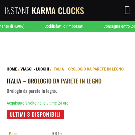
INSTANT
KARMA CLOCKS

di 4,90€)
Soddisfatti o rimborsati
Consegna entro 24/48 or
HOME
/
VIAGGI - LUOGHI
/ ITALIA – OROLOGIO DA PARETE IN LEGNO
ITALIA – OROLOGIO DA PARETE IN LEGNO
Orologio da parete in legno.
Acquistato
3
volte nelle ultime 24 ore
ULTIMI 3 DISPONIBILI
Peso
0,5 kg