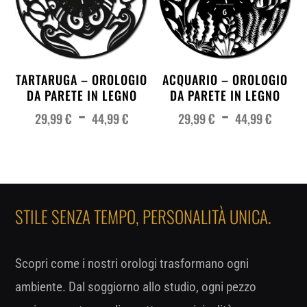
TARTARUGA – OROLOGIO
ACQUARIO – OROLOGIO
DA PARETE IN LEGNO
DA PARETE IN LEGNO
Fascia
Fas
-
-
di
di
prezzo:
pre
29,99
€
44,99
€
29,99
€
44,99
€
da
da
29,99 €
29,
a
a
44,99 €
44,
STILE SENZA TEMPO, PERSONALITÀ UNICA.
Scopri come i nostri orologi trasformano ogni
ambiente. Dal soggiorno allo studio, ogni pezzo