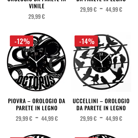
Fas
-
di
VINILE
pre
29,99
€
44,99
€
da
29,
29,99
€
a
44,
-12%
-14%
PIOVRA – OROLOGIO DA
UCCELLINI – OROLOGIO
PARETE IN LEGNO
DA PARETE IN LEGNO
Fascia
Fas
-
-
di
di
prezzo:
pre
29,99
€
44,99
€
29,99
€
44,99
€
da
da
29,99 €
29,
a
a
44,99 €
44,