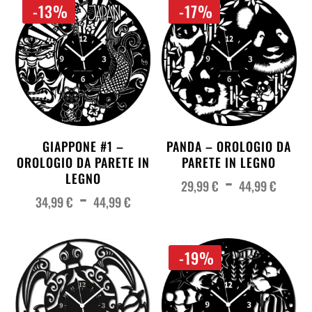
-13%
-17%
GIAPPONE #1 –
PANDA – OROLOGIO DA
OROLOGIO DA PARETE IN
PARETE IN LEGNO
Fas
-
di
LEGNO
pre
29,99
€
44,99
€
Fascia
-
da
di
29,
prezzo:
34,99
€
44,99
€
a
da
44,
34,99 €
a
44,99 €
-19%