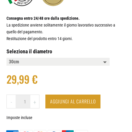
Consegna entro 24/48 ore dalla spedizione.
La spedizione avviene solitamente il giorno lavorativo successivo a
quello del pagamento.
Restituzione del prodotto entro 14 giorni.
Seleziona il diametro
29,99
€
IDRAULICO
AGGIUNGI AL CARRELLO
-
+
-
OROLOGIO
Imposte incluse
DA
PARETE
IN