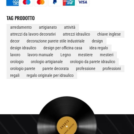
LEGNO
QUANTITÀ
TAG PRODOTTO
arredamento
artigianato
attività
attrezzi da lavoro decorativi
attrezzi idraulico
chiave inglese
decor
decorazione parete stile industriale
design
design idraulico
design per officina casa
idea regalo
lavoro
lavoro manuale
Legno
mestiere
mestieri
orologio
orologio artigianale
orologio da parete idraulico
orologio parete
parete decorata
professione
professioni
regali
regalo originale per idraulico