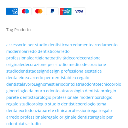
LEGNO
QUANTITÀ
Tag Prodotto
accessorio per studio dentistico
arredamento
arredamento
moderno
arredo dentistico
arredo
professionale
artigianato
attività
decor
decorazione
originale
decorazione per studio medico
decorazione
studio
dentista
design
design professionale
estetica
dentale
idea arredo per dentista
idea regalo
dentista
lavoro
Legno
mestieri
odontoiatria
odontotecnico
orolo
gio
orologio da muro odontoiatra
orologio dentista
orologio
parete dentista
orologio professionale moderno
orologio
regalo studio
orologio studio dentistico
orologio tema
dentale
ortodonzia
parete clinica
professioni
regali
regalo
arredo professionale
regalo originale dentista
regalo per
odontoiatra
studio