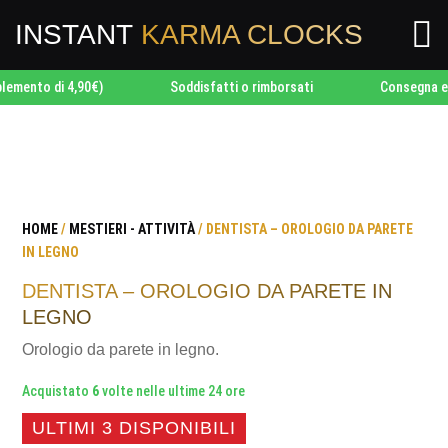

INSTANT
KARMA CLOCKS
to di 4,90€)
Soddisfatti o rimborsati
Consegna entro 2
HOME
/
MESTIERI - ATTIVITÀ
/ DENTISTA – OROLOGIO DA PARETE
IN LEGNO
DENTISTA – OROLOGIO DA PARETE IN
LEGNO
Orologio da parete in legno.
Acquistato
6
volte nelle ultime 24 ore
ULTIMI 3 DISPONIBILI