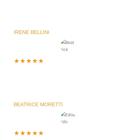
Un’esperienza d’acquisto fantastica! Il mio orologio
è arrivato perfetto, esattamente come l'avevo
immaginato. La qualità è eccellente e il servizio
impeccabile.
IRENE BELLINI
★
★
★
★
★
Ne ho comprato uno personalizzato per un regalo e
sono rimasta entusiasta. Il team ha capito subito la
mia idea e il risultato è stato perfetto. Servizio top,
lo consiglio!
BEATRICE MORETTI
★
★
★
★
★