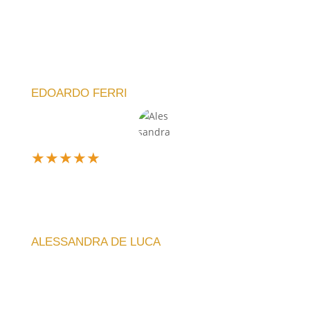
Sono davvero soddisfatto dell'acquisto. L'orologio
che ho scelto è elegante e funzionale. La meccanica
è silenziosa e l'idea di poter personalizzare il design
è fantastica!
EDOARDO FERRI
★
★
★
★
★
Design unico e silenzioso, perfetto per il mio
soggiorno. La qualità artigianale si nota subito, e la
spedizione è stata veloce. Consiglio vivamente!
ALESSANDRA DE LUCA