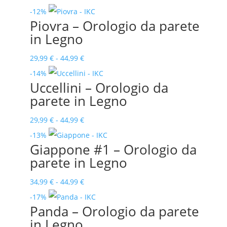
di
-12%
Piovra – Orologio da parete
prezzo:
in Legno
da
29,99 €
Fascia
29,99
€
-
44,99
€
a
di
-14%
Uccellini – Orologio da
44,99 €
prezzo:
parete in Legno
da
29,99 €
Fascia
29,99
€
-
44,99
€
a
di
-13%
Giappone #1 – Orologio da
44,99 €
prezzo:
parete in Legno
da
29,99 €
Fascia
34,99
€
-
44,99
€
a
di
-17%
Panda – Orologio da parete
44,99 €
prezzo:
in Legno
da