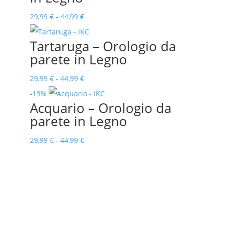
34,99 €
Fascia
29,99
€
-
44,99
€
a
di
Tartaruga – Orologio da
44,99 €
prezzo:
parete in Legno
da
29,99 €
Fascia
29,99
€
-
44,99
€
a
di
-19%
Acquario – Orologio da
44,99 €
prezzo:
parete in Legno
da
29,99 €
Fascia
29,99
€
-
44,99
€
a
di
44,99 €
prezzo:
da
29,99 €
a