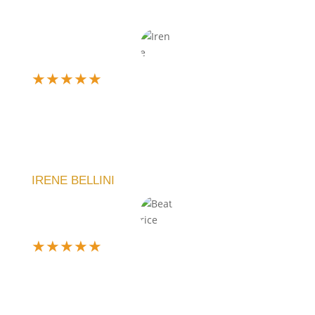
★
★
★
★
★
Un’esperienza d’acquisto fantastica! Il mio orologio
è arrivato perfetto, esattamente come l'avevo
immaginato. La qualità è eccellente e il servizio
impeccabile.
IRENE BELLINI
★
★
★
★
★
Ne ho comprato uno personalizzato per un regalo e
sono rimasta entusiasta. Il team ha capito subito la
mia idea e il risultato è stato perfetto. Servizio top,