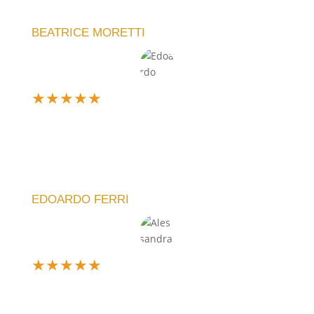
lo consiglio!
BEATRICE MORETTI
★
★
★
★
★
Sono davvero soddisfatto dell'acquisto. L'orologio
che ho scelto è elegante e funzionale. La meccanica
è silenziosa e l'idea di poter personalizzare il design
è fantastica!
EDOARDO FERRI
★
★
★
★
★
Design unico e silenzioso, perfetto per il mio
soggiorno. La qualità artigianale si nota subito, e la