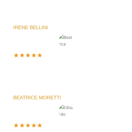
è arrivato perfetto, esattamente come l'avevo
immaginato. La qualità è eccellente e il servizio
impeccabile.
IRENE BELLINI
★
★
★
★
★
Ne ho comprato uno personalizzato per un regalo e
sono rimasta entusiasta. Il team ha capito subito la
mia idea e il risultato è stato perfetto. Servizio top,
lo consiglio!
BEATRICE MORETTI
★
★
★
★
★