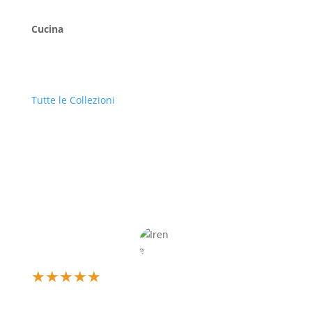
Cucina
Tutte le Collezioni
★
★
★
★
★
Un’esperienza d’acquisto fantastica! Il mio orologio