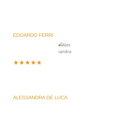
Sono davvero soddisfatto dell'acquisto. L'orologio
che ho scelto è elegante e funzionale. La meccanica
è silenziosa e l'idea di poter personalizzare il design
è fantastica!
EDOARDO FERRI
★
★
★
★
★
Design unico e silenzioso, perfetto per il mio
soggiorno. La qualità artigianale si nota subito, e la
spedizione è stata veloce. Consiglio vivamente!
ALESSANDRA DE LUCA