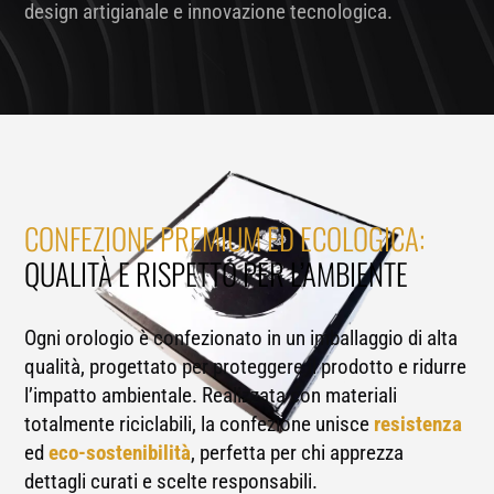
design artigianale e innovazione tecnologica.
CONFEZIONE PREMIUM ED ECOLOGICA:
QUALITÀ E RISPETTO PER L’AMBIENTE
Ogni orologio è confezionato in un imballaggio di alta
qualità, progettato per proteggere il prodotto e ridurre
l’impatto ambientale. Realizzata con materiali
totalmente riciclabili, la confezione unisce
resistenza
ed
eco-sostenibilità
, perfetta per chi apprezza
dettagli curati e scelte responsabili.