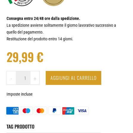
Consegna entro 24/48 ore dalla spedizione.
La spedizione avviene solitamente il giorno lavorativo successivo a
quello del pagamento.
Restituzione del prodotto entro 14 giorni.
29,99
€
YOGA
AGGIUNGI AL CARRELLO
-
+
-
OROLOGIO
Imposte incluse
DA
PARETE
IN
VINILE
QUANTITÀ
TAG PRODOTTO