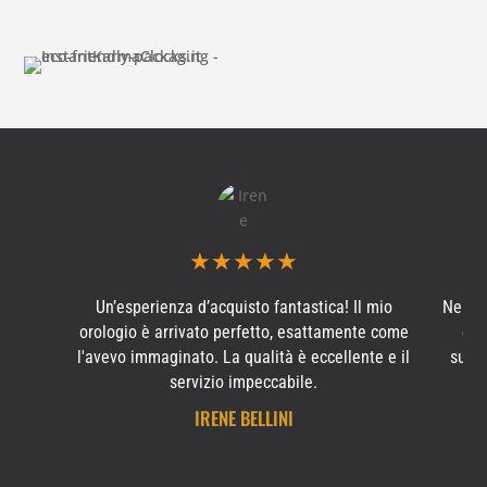
★
★
★
★
★
Un’esperienza d’acquisto fantastica! Il mio
Ne ho
orologio è arrivato perfetto, esattamente come
e s
l'avevo immaginato. La qualità è eccellente e il
subit
servizio impeccabile.
IRENE BELLINI