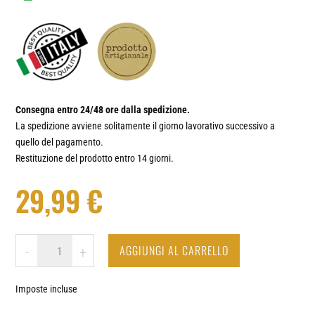
Consegna entro 24/48 ore dalla spedizione.
La spedizione avviene solitamente il giorno lavorativo successivo a
quello del pagamento.
Restituzione del prodotto entro 14 giorni.
29,99
€
VINO
AGGIUNGI AL CARRELLO
-
+
/
CANTINA
Imposte incluse
#1
-