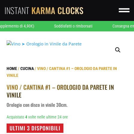
INSTANT
KARMA CLOCKS

to di 4,90€)
Soddisfatti o rimborsati
Consegna entro 24/48
HOME
/
CUCINA
/ VINO / CANTINA #1 – OROLOGIO DA PARETE IN
VINILE
VINO / CANTINA #1 – OROLOGIO DA PARETE IN
VINILE
Orologio con disco in vinile 30cm.
Acquistato
4
volte nelle ultime 24 ore
ULTIMI 3 DISPONIBILI