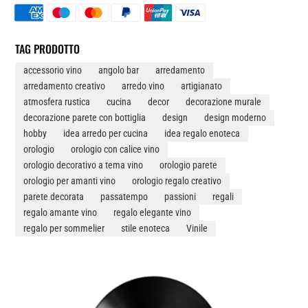
OROLOGIO
DA
PARETE
TAG PRODOTTO
IN
accessorio vino
angolo bar
arredamento
VINILE
arredamento creativo
arredo vino
artigianato
QUANTITÀ
atmosfera rustica
cucina
decor
decorazione murale
decorazione parete con bottiglia
design
design moderno
hobby
idea arredo per cucina
idea regalo enoteca
orologio
orologio con calice vino
orologio decorativo a tema vino
orologio parete
orologio per amanti vino
orologio regalo creativo
parete decorata
passatempo
passioni
regali
regalo amante vino
regalo elegante vino
regalo per sommelier
stile enoteca
Vinile