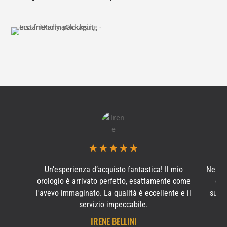
★
★
★
★
★
Un’esperienza d’acquisto fantastica! Il mio
Ne ho
orologio è arrivato perfetto, esattamente come
e s
l'avevo immaginato. La qualità è eccellente e il
subit
servizio impeccabile.
IRENE BELLINI