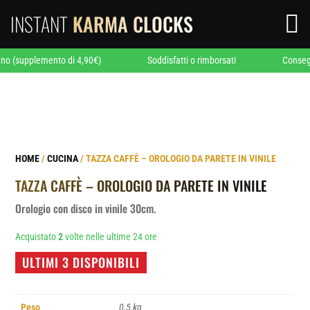
INSTANT
KARMA CLOCKS

upplemento di 4,90€)
Soddisfatti o rimborsati
Consegna en
HOME
/
CUCINA
/ TAZZA CAFFÈ – OROLOGIO DA PARETE IN VINILE
TAZZA CAFFÈ – OROLOGIO DA PARETE IN VINILE
Orologio con disco in vinile 30cm.
Acquistato
2
volte nelle ultime 24 ore
ULTIMI 3 DISPONIBILI
Peso
0,5 kg