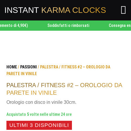

INSTANT
KARMA CLOCKS
o di 4,90€)
Soddisfatti o rimborsati
Consegna entro 24
HOME
/
PASSIONI
/ PALESTRA / FITNESS #2 – OROLOGIO DA
PARETE IN VINILE
PALESTRA / FITNESS #2 – OROLOGIO DA
PARETE IN VINILE
Orologio con disco in vinile 30cm.
Acquistato
5
volte nelle ultime 24 ore
ULTIMI 3 DISPONIBILI