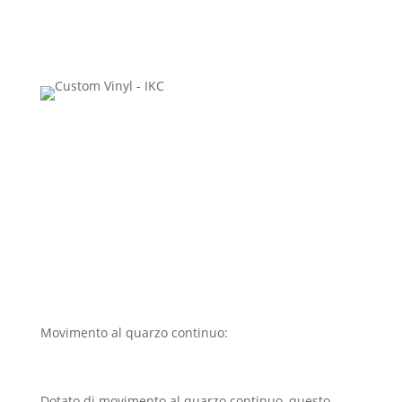
Movimento al quarzo continuo:
precisione e
silenziosità
Dotato di movimento al quarzo continuo, questo