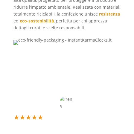
alta qualità, progettato per proteggere il prodotto e
ridurre l’impatto ambientale. Realizzata con materiali
totalmente riciclabili, la confezione unisce
resistenza
ed
eco-sostenibilità
, perfetta per chi apprezza
dettagli curati e scelte responsabili.
★
★
★
★
★
Un’esperienza d’acquisto fantastica! Il mio orologio