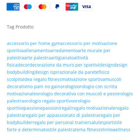
PARETE
IN
VINILE
QUANTITÀ
Tag Prodotto
accessorio per home gym
accessorio per motivazione
sportiva
allenamento
arredamento
arte murale per
palestra
arte palestra
artigianato
attività
fisica
decor
decorazione da muro per sportivi
design
design
bodybuilding
design ispirazionale da parete
fisico
scolpito
idea regalo fitness
motivazione sportiva
muscoli
decorativi
no pain no gain
orologio
orologio con scritta
motivazionale
orologio decorativo con muscoli e pesi
orologio
palestra
orologio regalo sportivo
orologio
sportivo
passione
passioni
regali
regalo motivazionale
regalo
palestra
regalo per appassionato di palestra
regalo per
bodybuilder
regalo per personal trainer
salute
sport
stile
forte e determinato
stile palestra
tema fitness
Vinile
wellness