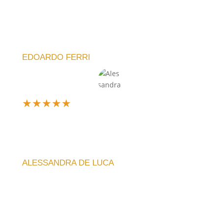
Sono davvero soddisfatto dell'acquisto. L'orologio
che ho scelto è elegante e funzionale. La meccanica
è silenziosa e l'idea di poter personalizzare il design
è fantastica!
EDOARDO FERRI
★
★
★
★
★
Design unico e silenzioso, perfetto per il mio
soggiorno. La qualità artigianale si nota subito, e la
spedizione è stata veloce. Consiglio vivamente!
ALESSANDRA DE LUCA