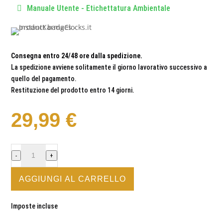
Manuale Utente - Etichettatura Ambientale
Consegna entro 24/48 ore dalla spedizione.
La spedizione avviene solitamente il giorno lavorativo successivo a
quello del pagamento.
Restituzione del prodotto entro 14 giorni.
29,99
€
PALESTRA
-
+
/
FITNESS
AGGIUNGI AL CARRELLO
#2
-
Imposte incluse
OROLOGIO
DA