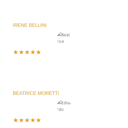
è arrivato perfetto, esattamente come l'avevo
immaginato. La qualità è eccellente e il servizio
impeccabile.
IRENE BELLINI
★
★
★
★
★
Ne ho comprato uno personalizzato per un regalo e
sono rimasta entusiasta. Il team ha capito subito la
mia idea e il risultato è stato perfetto. Servizio top,
lo consiglio!
BEATRICE MORETTI
★
★
★
★
★