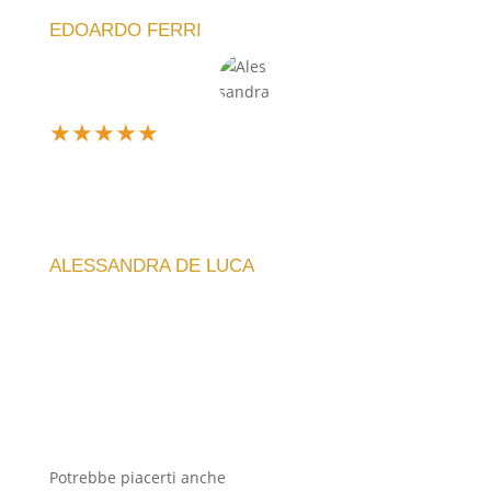
EDOARDO FERRI
★
★
★
★
★
Design unico e silenzioso, perfetto per il mio
soggiorno. La qualità artigianale si nota subito, e la
spedizione è stata veloce. Consiglio vivamente!
ALESSANDRA DE LUCA
Potrebbe piacerti anche