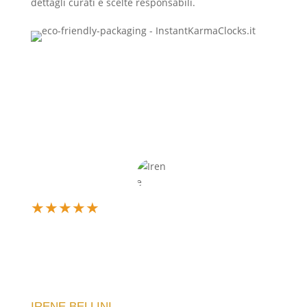
dettagli curati e scelte responsabili.
★
★
★
★
★
Un’esperienza d’acquisto fantastica! Il mio orologio
è arrivato perfetto, esattamente come l'avevo
immaginato. La qualità è eccellente e il servizio
impeccabile.
IRENE BELLINI