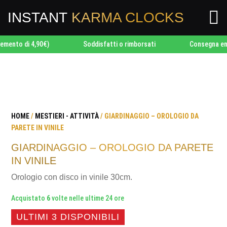

INSTANT
KARMA CLOCKS
o di 4,90€)
Soddisfatti o rimborsati
Consegna entro 2
HOME
/
MESTIERI - ATTIVITÀ
/ GIARDINAGGIO – OROLOGIO DA
PARETE IN VINILE
GIARDINAGGIO – OROLOGIO DA PARETE
IN VINILE
Orologio con disco in vinile 30cm.
Acquistato
6
volte nelle ultime 24 ore
ULTIMI 3 DISPONIBILI