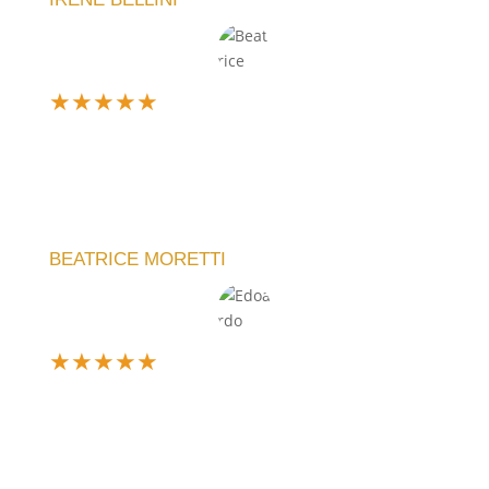
★
★
★
★
★
Ne ho comprato uno personalizzato per un regalo e
sono rimasta entusiasta. Il team ha capito subito la
mia idea e il risultato è stato perfetto. Servizio top,
lo consiglio!
BEATRICE MORETTI
★
★
★
★
★
Sono davvero soddisfatto dell'acquisto. L'orologio
che ho scelto è elegante e funzionale. La meccanica
è silenziosa e l'idea di poter personalizzare il design
è fantastica!