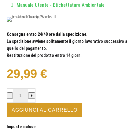
Manuale Utente - Etichettatura Ambientale
Consegna entro 24/48 ore dalla spedizione.
La spedizione avviene solitamente il giorno lavorativo successivo a
quello del pagamento.
Restituzione del prodotto entro 14 giorni.
29,99
€
GIARDINAGGIO
-
+
-
OROLOGIO
AGGIUNGI AL CARRELLO
DA
PARETE
Imposte incluse
IN
VINILE