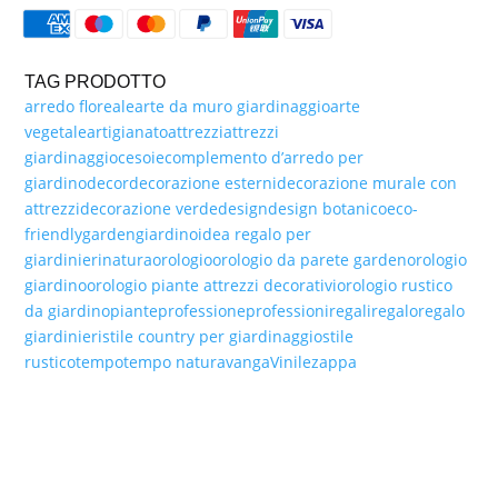
QUANTITÀ
TAG PRODOTTO
arredo floreale
arte da muro giardinaggio
arte
vegetale
artigianato
attrezzi
attrezzi
giardinaggio
cesoie
complemento d’arredo per
giardino
decor
decorazione esterni
decorazione murale con
attrezzi
decorazione verde
design
design botanico
eco-
friendly
garden
giardino
idea regalo per
giardinieri
natura
orologio
orologio da parete garden
orologio
giardino
orologio piante attrezzi decorativi
orologio rustico
da giardino
piante
professione
professioni
regali
regalo
regalo
giardinieri
stile country per giardinaggio
stile
rustico
tempo
tempo natura
vanga
Vinile
zappa