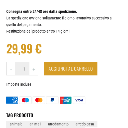
Consegna entro 24/48 ore dalla spedizione.
La spedizione avviene solitamente il giorno lavorativo successivo a
quello del pagamento.
Restituzione del prodotto entro 14 giorni.
29,99
€
GATTO
AGGIUNGI AL CARRELLO
-
+
#1
-
Imposte incluse
OROLOGIO
DA
PARETE
IN
VINILE
TAG PRODOTTO
QUANTITÀ
animale
animali
arredamento
arredo casa