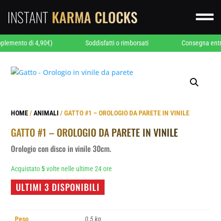
INSTANT
KARMA CLOCKS

 4,90€)
Soddisfatti o rimborsati
Consegna entro 24/48 ore 
HOME
/
ANIMALI
/ GATTO #1 – OROLOGIO DA PARETE IN VINILE
GATTO #1 – OROLOGIO DA PARETE IN VINILE
Orologio con disco in vinile 30cm.
Acquistato
5
volte nelle ultime 24 ore
ULTIMI 3 DISPONIBILI
Peso
0,5 kg