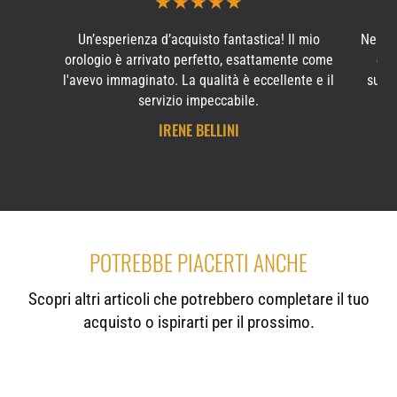
★
★
★
★
★
Un’esperienza d’acquisto fantastica! Il mio
Ne ho
orologio è arrivato perfetto, esattamente come
e s
l'avevo immaginato. La qualità è eccellente e il
subit
servizio impeccabile.
IRENE BELLINI
POTREBBE PIACERTI ANCHE
Scopri altri articoli che potrebbero completare il tuo
acquisto o ispirarti per il prossimo.