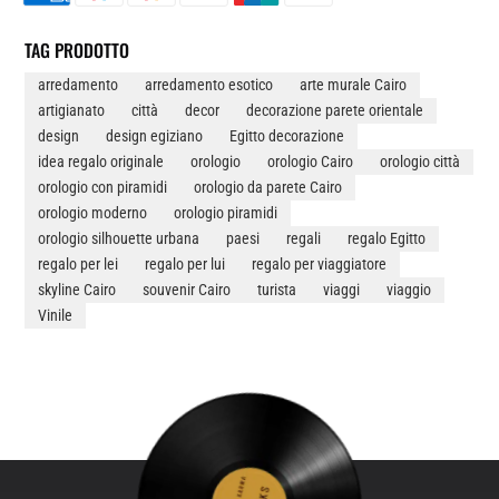
VINILE
QUANTITÀ
TAG PRODOTTO
arredamento
arredamento esotico
arte murale Cairo
artigianato
città
decor
decorazione parete orientale
design
design egiziano
Egitto decorazione
idea regalo originale
orologio
orologio Cairo
orologio città
orologio con piramidi
orologio da parete Cairo
orologio moderno
orologio piramidi
orologio silhouette urbana
paesi
regali
regalo Egitto
regalo per lei
regalo per lui
regalo per viaggiatore
skyline Cairo
souvenir Cairo
turista
viaggi
viaggio
Vinile