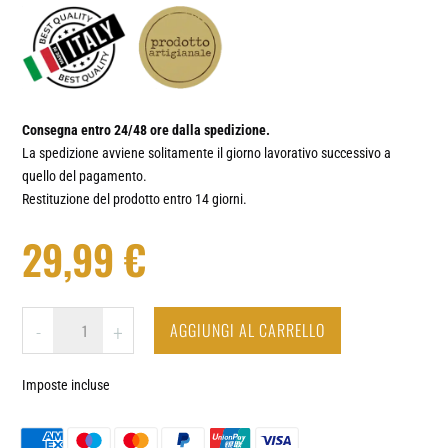
Consegna entro 24/48 ore dalla spedizione.
La spedizione avviene solitamente il giorno lavorativo successivo a
quello del pagamento.
Restituzione del prodotto entro 14 giorni.
29,99
€
CAIRO
AGGIUNGI AL CARRELLO
-
+
-
OROLOGIO
Imposte incluse
DA
PARETE
IN