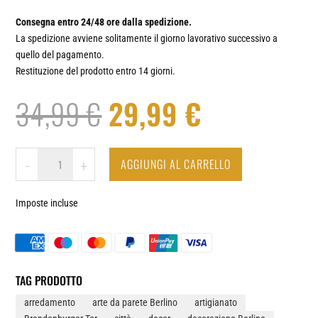
Consegna entro 24/48 ore dalla spedizione.
La spedizione avviene solitamente il giorno lavorativo successivo a
quello del pagamento.
Restituzione del prodotto entro 14 giorni.
Il
Il
34,99
€
29,99
€
prezzo
prezzo
BERLINO
AGGIUNGI AL CARRELLO
-
+
-
originale
attuale
OROLOGIO
Imposte incluse
DA
era:
è:
PARETE
IN
VINILE
34,99 €.
29,99 €.
QUANTITÀ
TAG PRODOTTO
arredamento
arte da parete Berlino
artigianato