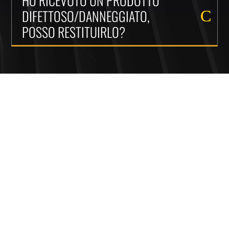
HO RICEVUTO UN PRODOTTO
DIFETTOSO/DANNEGGIATO,
POSSO RESTITUIRLO?
INSTANT
KARMA CLOCKS
Dal 2017 creiamo orologi artigianali unici, combinando design
innovativo e lavorazione di qualità. Siamo una piccola realtà
gestita da due Millennials appassionati, con l’obiettivo di
trasformare il tempo in un elemento di stile per ogni
ambiente. Ogni orologio è realizzato con cura, per offrirti un
pezzo distintivo che arricchisce il tuo spazio con carattere e