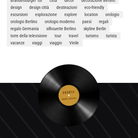
Brandenburger Tor
città
decor
decorazione Berlino
design
design città
destinazioni
eco-friendly
escursioni
esplorazione
explore
location
orologio
orologio Berlino
orologio moderno
paesi
regali
regalo Germania
silhouette Berlino
skyline Berlin
torre della televisione
tour
travel
turismo
turista
vacanze
viaggi
viaggio
Vinile