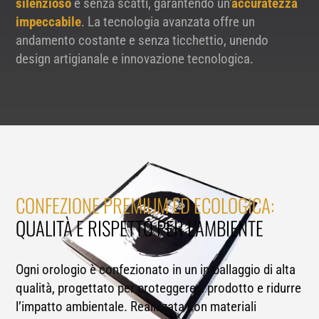
silenzioso
e senza scatti, garantendo un'
accuratezza
impeccabile
. La tecnologia avanzata offre un
andamento costante e senza ticchettio, unendo
design artigianale e innovazione tecnologica.
CONFEZIONE PREMIUM ED ECOLOGICA:
QUALITÀ E RISPETTO PER L’AMBIENTE
Ogni orologio è confezionato in un imballaggio di alta
qualità, progettato per proteggere il prodotto e ridurre
l’impatto ambientale. Realizzata con materiali