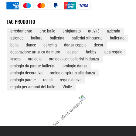
DA
PARETE
IN
TAG PRODOTTO
VINILE
arredamento
arte ballo
artigianato
attività
azienda
QUANTITÀ
aziende
ballare
ballerina
ballerini silhouette
ballerino
ballo
dance
dancing
danza coppia
decor
decorazione artistica da muro
design
hobby
idea regalo
lavoro
orologio
orologio con ballerini in danza
orologio da parete ballerini
orologio danza
orologio decorativo
orologio ispirato alla danza
orologio parete
regali
regalo danza
regalo per amanti del ballo
Vinile