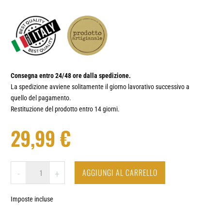
Consegna entro 24/48 ore dalla spedizione.
La spedizione avviene solitamente il giorno lavorativo successivo a
quello del pagamento.
Restituzione del prodotto entro 14 giorni.
29,99
€
BALLO
AGGIUNGI AL CARRELLO
-
+
/
BALLERINI
Imposte incluse
-
OROLOGIO