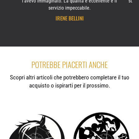
l'avevo immaginato. La qualità è eccellente e il
subit
servizio impeccabile.
IRENE BELLINI
POTREBBE PIACERTI ANCHE
Scopri altri articoli che potrebbero completare il tuo
acquisto o ispirarti per il prossimo.