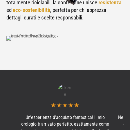
totalmente riciclabili, la confezione unisce
resistenza
ed
eco-sostenibilità
, perfetta per chi apprezza
dettagli curati e scelte responsabili.
★
★
★
★
★
Un’esperienza d’acquisto fantastica! Il mio
Ne ho
orologio è arrivato perfetto, esattamente come
e s