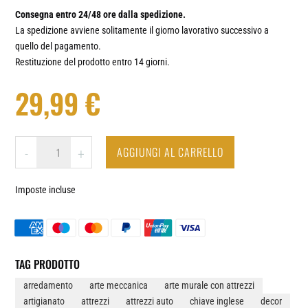
Consegna entro 24/48 ore dalla spedizione.
La spedizione avviene solitamente il giorno lavorativo successivo a
quello del pagamento.
Restituzione del prodotto entro 14 giorni.
29,99
€
AUTOFFICINA
AGGIUNGI AL CARRELLO
-
+
/
MECCANICO
Imposte incluse
#2
-
OROLOGIO
DA
PARETE
TAG PRODOTTO
IN
arredamento
arte meccanica
arte murale con attrezzi
VINILE
artigianato
attrezzi
attrezzi auto
chiave inglese
decor
QUANTITÀ