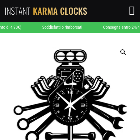
INSTANT
KARMA CLOCKS

4,90€)
Soddisfatti o rimborsati
Consegna entro 24/48 ore d