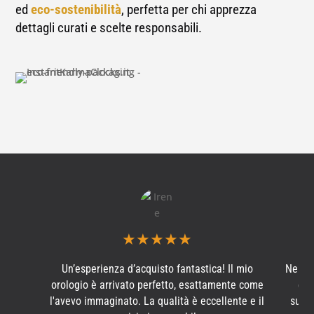
ed
eco-sostenibilità
, perfetta per chi apprezza
dettagli curati e scelte responsabili.
★
★
★
★
★
Un’esperienza d’acquisto fantastica! Il mio
Ne ho
orologio è arrivato perfetto, esattamente come
e s
l'avevo immaginato. La qualità è eccellente e il
subit