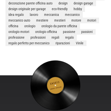
decorazione parete officina auto
design
design garage
design originale per garage
eco-friendly
hobby
idea regalo
lavoro
meccanica
meccanico
meccanico auto
mestiere
mestieri
motore
motori
officina
orologio
orologio da parete officina
orologio motori
orologio officina
passione
passioni
professione
professioni
regali
regalo
regalo perfetto per meccanico
riparazioni
Vinile