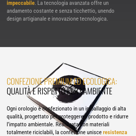
impeccabile
. La tecnologia avanzata offre un
andamento costante e senza ticchettio, unendo
design artigianale e innovazione tecnologica.
CONFEZIONE PREMIUM ED ECOLOGICA:
QUALITÀ E RISPETTO PER L’AMBIENTE
Ogni orologio è confezionato in un imballaggio di alta
qualità, progettato per proteggere il prodotto e ridurre
l’impatto ambientale. Realizzata con materiali
totalmente riciclabili, la confezione unisce
resistenza